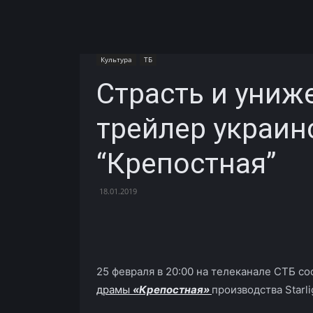
Культура
ТБ
Страсть и униж
трейлер украин
“Крепостная”
18.01.2019
Facebook
X
Telegram
25 февраля в 20:00 на телеканале СТБ с
драмы
«Крепостная»
производства Starli