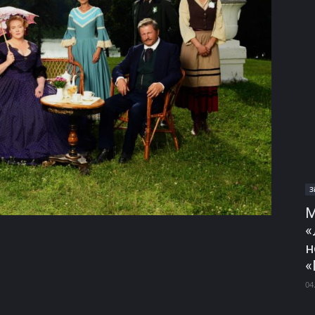
З
М
«
н
«
04