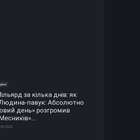
ірки
ільярд за кілька днів: як
Людина-павук: Абсолютно
овий день» розгромив
Месників»...
.08.2026