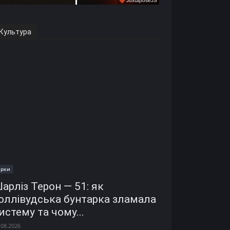
Культура
ірки
арліз Терон — 51: як
оллівудська бунтарка зламала
истему та чому...
.08.2026