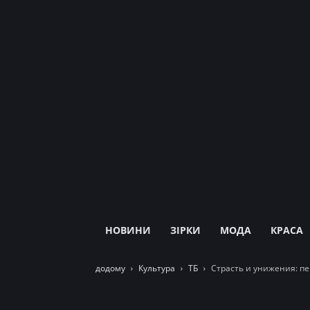
НОВИНИ
ЗІРКИ
МОДА
КРАСА
додому
Культура
ТБ
Страсть и унижения: пе