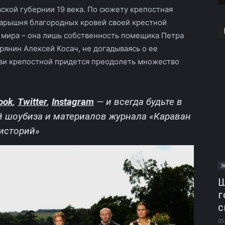
ской губернии 19 века. По сюжету крепостная
барышня благородных кровей своей крестной
 мира – она лишь собственность помещика Петра
рянин Алексей Косач, не догадываясь о ее
бви крепостной придется преодолеть множество
ook
,
Twitter
,
Instagram
—
и всегда будьте в
й шоубиза и материалов журнала «Караван
историй»
З
Ш
г
с
05