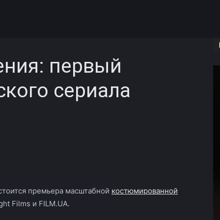
ения: первый
ского сериала
Copy URL
остоится премьера масштабной
костюмированной
ght Films и FILM.UA.