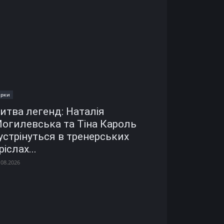
ірки
итва легенд: Наталія
огилевська та Тіна Кароль
устрінуться в тренерських
ріслах...
.08.2026