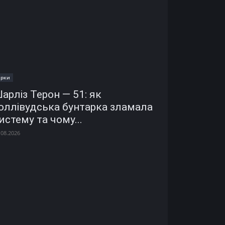
ірки
арліз Терон — 51: як
оллівудська бунтарка зламала
истему та чому...
.08.2026