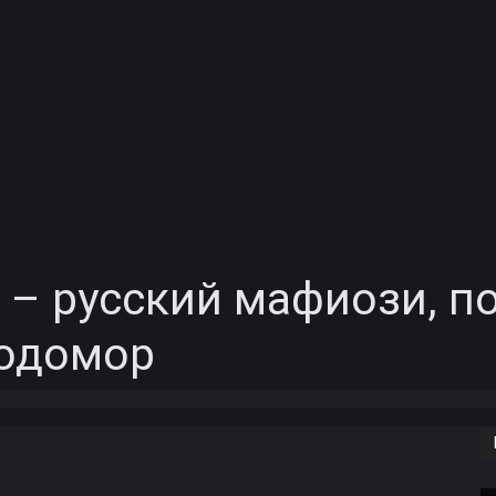
– русский мафиози, п
лодомор
Copy URL