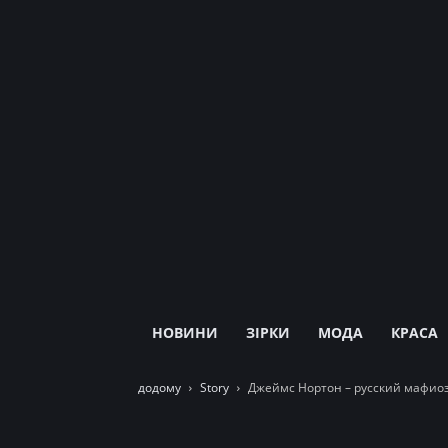
НОВИНИ
ЗІРКИ
МОДА
КРАСА
додому
Story
Джеймс Нортон – русский мафио