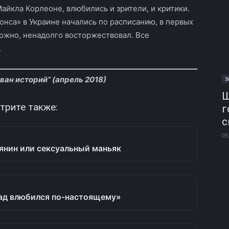
айкла Корлеоне, влюбились и зрители, и критики.
онса» в Украине начались по расписанию, в первых
можно, ненадолго восторжествовал. Все
.
ан историй” (апрель 2018)
З
Ш
трите также:
г
с
05
нин или сексуальный маньяк
зад влюбился по-настоящему»