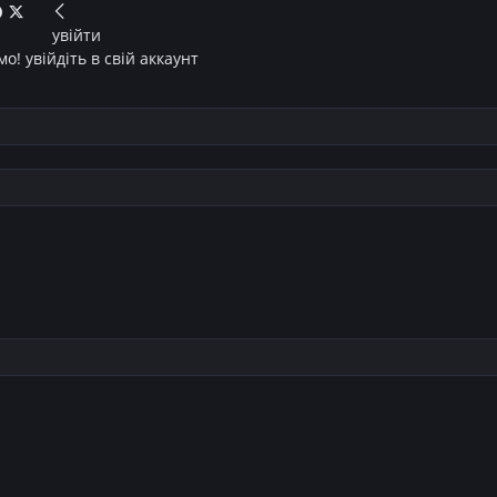
увійти
о! увійдіть в свій аккаунт