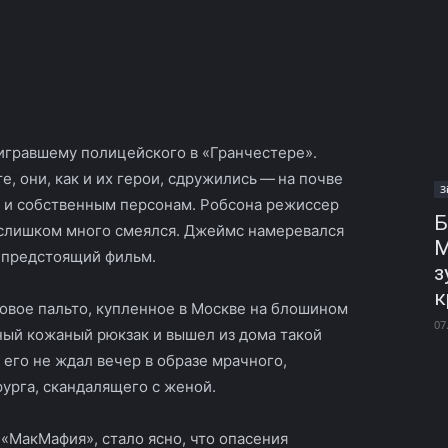
игравшему полицейского в «Гранчестере».
е, они, как и их герои, сдружились — на почве
З
у и собственным персонам. Робсона режиссер
Б
о слишком много смеялся. Джеймс намеревался
М
ь предстоящий фильм.
з
к
довое пальто, купленное в Москве на блошином
07
дный кожаный рюкзак и вышел из дома такой
 его не ждал вечер в образе мрачного,
урга, скандалящего с женой.
 «МакМафия», стало ясно, что опасения