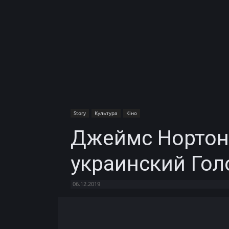
Story
Культура
Кіно
Джеймс Нортон 
украинский Го
06.12.2019
Facebook
X
Telegram