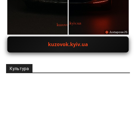
JuxtaposeJS
kuzovok.kyiv.ua
Культура