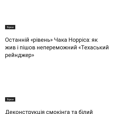
Зірки
Останній «рівень» Чака Норріса: як
жив і пішов непереможний «Техаський
рейнджер»
Зірки
Деконструкція смокінга та білий