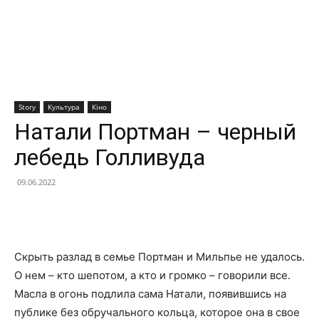
Story
Культура
Кіно
Натали Портман – черный
лебедь Голливуда
09.06.2022
Facebook
X
Telegram
Copy U
Скрыть разлад в семье Портман и Мильпье не удалось.
О нем – кто шепотом, а кто и громко – говорили все.
Масла в огонь подлила сама Натали, появившись на
публике без обручального кольца, которое она в свое