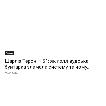
Зірки
Шарліз Терон — 51: як голлівудська
бунтарка зламала систему та чому...
05.08.2026