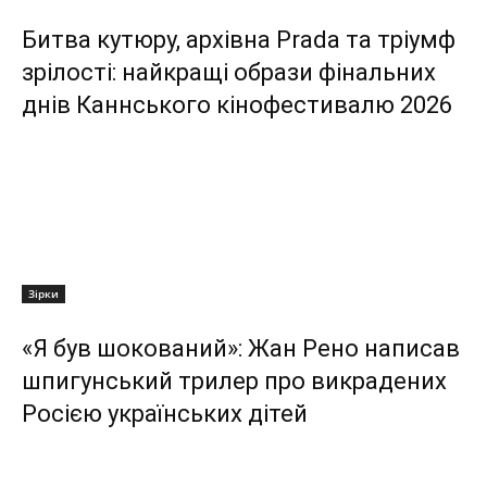
Битва кутюру, архівна Prada та тріумф
зрілості: найкращі образи фінальних
днів Каннського кінофестивалю 2026
Зірки
«Я був шокований»: Жан Рено написав
шпигунський трилер про викрадених
Росією українських дітей