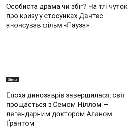
Особиста драма чи збіг? На тлі чуток
про кризу у стосунках Дантес
анонсував фільм «Пауза»
Зірки
Епоха динозаврів завершилася: світ
прощається з Семом Ніллом —
легендарним доктором Аланом
Ґрантом