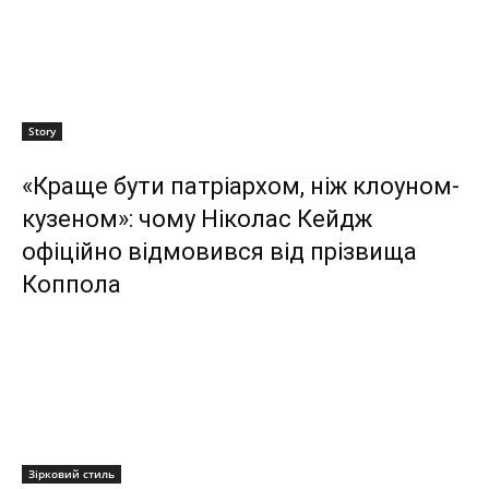
Story
«Краще бути патріархом, ніж клоуном-
кузеном»: чому Ніколас Кейдж
офіційно відмовився від прізвища
Коппола
Зірковий стиль