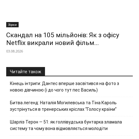
Зірки
Скандал на 105 мільйонів: Як з офісу
Netflix викрали новий фільм...
03.08.2026
Читайте також
Кінець інтриги: Дантес вперше засвітився на фото з
новою дівчиною (і до чого тут пес Василь)
Битва легенд: Наталія Могилевська та Тіна Кароль
зустрінуться в тренерських кріслах “Голосу країни”
Шарліз Терон — 51: як голлівудська бунтарка зламала
систему та чому вона відмовляється молодіти