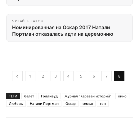
ЧИТАЙТЕ ТАКОЖ
Номинированная на Оскар 2017 Натали
Портман отказалась идти на церемонию
1
2
3
4
5
6
7
8
ТЕГИ
балет
Голливуд
Журнал "Караван историй"
кино
Любовь
Натали Портман
Оскар
семья
топ