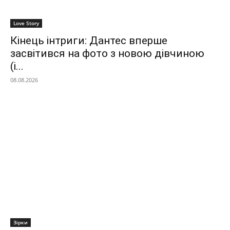
Love Story
Кінець інтриги: Дантес вперше
засвітився на фото з новою дівчиною
(і...
08.08.2026
Зірки