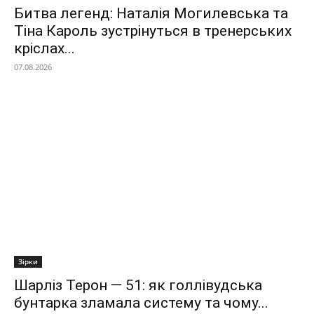
Битва легенд: Наталія Могилевська та
Тіна Кароль зустрінуться в тренерських
кріслах...
07.08.2026
Зірки
Шарліз Терон — 51: як голлівудська
бунтарка зламала систему та чому...