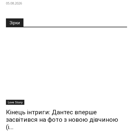
05.08.2026
Зірки
Love Story
Кінець інтриги: Дантес вперше
засвітився на фото з новою дівчиною
(і...