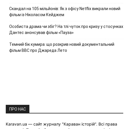
Скандал на 105 мільйонів: Як з офісу Netflix викрали новий
фільм із Ніколасом Кейджем
Особиста драма чи збіг? На тлі чуток про кризу у стосунках
Дантес анонсував фільм «Пауза»
Темний бік кумира: що розкрив новий документальний
фільм ВВС про Джареда Лето
ПРО НАС
Karavan.ua — сайт журналу "Караван історій". Всі права