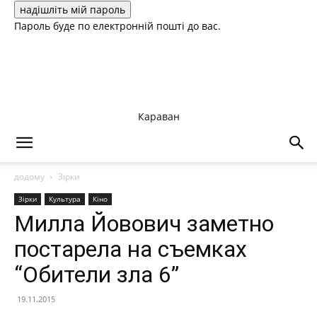
Пароль буде по електронній пошті до вас.
Караван
додому
Зірки
Зірки
Культура
Кіно
Милла Йовович заметно
постарела на съемках
“Обители зла 6”
19.11.2015