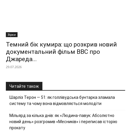
Зірки
Темний бік кумира: що розкрив новий
документальний фільм ВВС про
Джареда...
29.07.2026
Читайте також
Шарліз Терон — 51: як голлівудська бунтарка зламала
систему та чому вона відмовляється молодіти
Мільярд за кілька днів: як «Людина-павук: Абсолютно
новий день» розгромив «Месників» і переписав історію
прокату