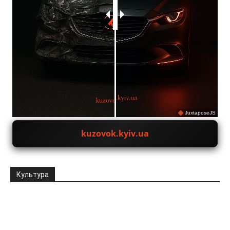
JuxtaposeJS
kuzovok.kyiv.ua
Культура