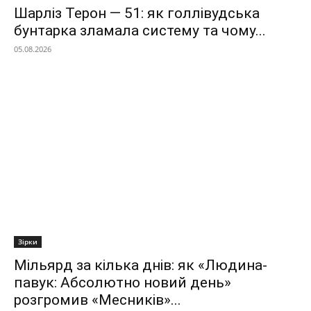
Шарліз Терон — 51: як голлівудська
бунтарка зламала систему та чому...
05.08.2026
Зірки
Мільярд за кілька днів: як «Людина-
павук: Абсолютно новий день»
розгромив «Месників»...