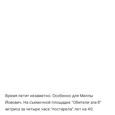
Facebook
X
Telegram
Copy U
Время летит незаметно. Особенно для Миллы
Йовович. На съемочной площадке “Обители зла 6”
актриса за четыре часа “постарела” лет на 40.