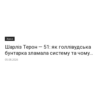
Зірки
Шарліз Терон — 51: як голлівудська
бунтарка зламала систему та чому...
05.08.2026