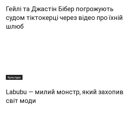
Гейлі та Джастін Бібер погрожують
судом тіктокерці через відео про їхній
шлюб
Культура
Labubu — милий монстр, який захопив
світ моди