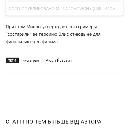
ФОТО ОПУБЛИКОВАНО MILLA JOVOVICH (@MILLAJOVOVICH)
При этом Миллы утверждает, что гримеры
“состарили” ее героиню Элис отнюдь не для
финальных сцен фильма
ТЕГИ
инстаграм
Милла Йовович
СТАТТІ ПО ТЕМІ
БІЛЬШЕ ВІД АВТОРА