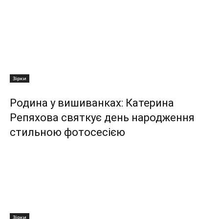
Зірки
Родина у вишиванках: Катерина
Репяхова святкує день народження
стильною фотосесією
Зірки