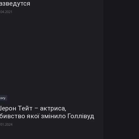
азведутся
.04.2021
tory
ерон Тейт – актриса,
бивство якої змінило Голлівуд
.01.2024