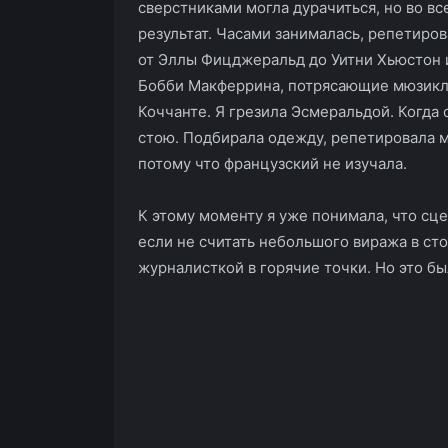
сверстниками могла дурачиться, но во вс
результат. Часами занималась, репетиро
от Эллы Фицджеральд до Уитни Хьюстон и
Бобби Макферрина, потрясающие мюзиклы
Коччанте. Я грезила Эсмеральдой. Когда о
стою. Подбирала одежду, репетировала м
потому что французский не изучала.
К этому моменту я уже понимала, что сцен
если не считать небольшого виража в стор
журналисткой в горячие точки. Но это бы