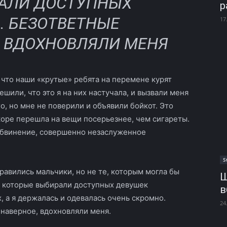
АЛИ ДОСТУПНЫХ
р
 БЕЗОТВЕТНЫЕ
17
 ВДОХНОВЛЯЛИ МЕНЯ
что наши «крутые» ребята на перемене курят
шили, что это я на них настучала, и вызвали меня
ого, но мне не поверили и объявили бойкот. Это
коре перешла на вещи посерьезнее, чем сигареты.
обвинение, совершенно незаслуженное
S
равились мальчики, но не те, которым могла бы
Ш
, которые выбирали доступных девушек
в
, а я держалась и одевалась очень скромно.
24
наверное, вдохновляли меня.