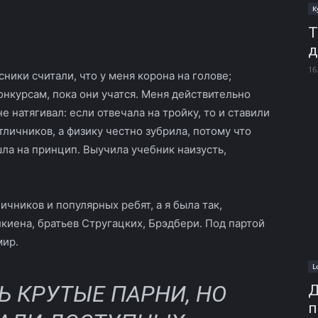
К
Т
д
16
ники считали, что у меня корона на голове;
конкурсам, пока они учатся. Меня действительно
е натягивал: если отвечала на тройку, то и ставили
тличников, а физику честно зубрила, потому что
шла на принцип. Выучила учебник наизусть,
личников и популярных ребят, а я была так,
киена, братьев Стругацких, Брэдбери. Под партой
мир.
L
Ь КРУТЫЕ ПАРНИ, НО
Д
п