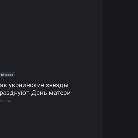
іти зірок
ак украинские звезды
разднуют День матери
.05.2020