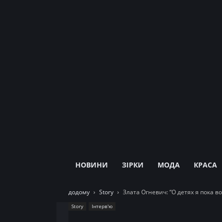
НОВИНИ
ЗІРКИ
МОДА
КРАСА
додому
Story
Злата Огневич: “О детях я пока 
Story
Інтерв'ю