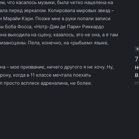
ем, что касалось музыки, была четко нацелена на
вала перед зеркалом. Копировала мировых звезд –
 Мэрайи Кэри. Позже мне в руки попали записи
 Боба Фосса, «Нотр-Дам де Пари» Риккардо
на выходила на сцену, казалось, это не она, а я там
изансцены. Пела, конечно, на «рыбьем» языке,
В
7
н
а – мое призвание, ничего другого я не хочу. Ну,
в
ону, когда в 11 классе мечтала поехать
л просто всплеск адреналина, не более.
07