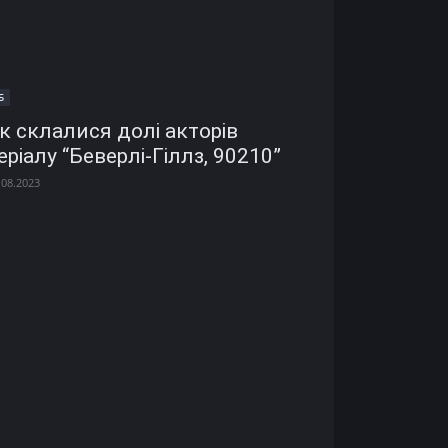
Б
к склалися долі акторів
еріалу “Беверлі-Гіллз, 90210”
.08.2023