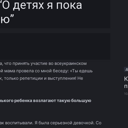
“О детях я пока
аю”
Copy URL
а, что принять участие во всеукраинском
Д
ой мама провела со мной беседу: «Ты едешь
к, только репетиции и выступления! Не
К
п
»
10
енького ребенка возлагают такую большую
ак воспитывали. Я была серьезной девочкой. Со