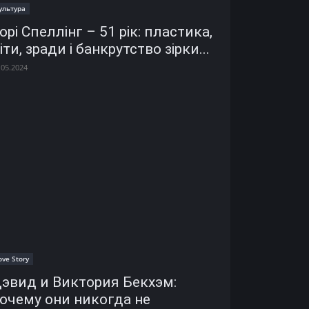
ультура
орі Спеллінг – 51 рік: пластика,
іти, зради і банкрутство зірки...
.05.2024
ove Story
эвид и Виктория Бекхэм:
очему они никогда не