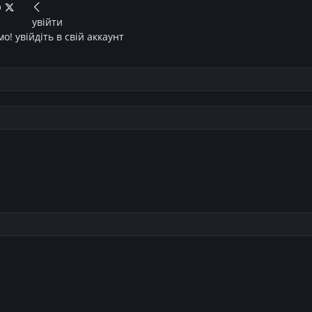
увійти
о! увійдіть в свій аккаунт