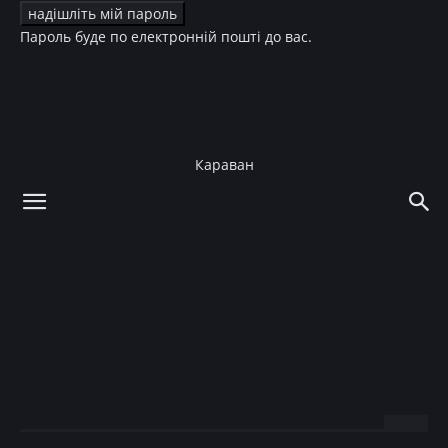
Пароль буде по електронній пошті до вас.
Караван
додому
Зірки
Діти зірок
Зірки
Діти зірок
Гайтана показала свою
очаровательную
новорожденную дочку
31.07.2017