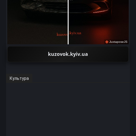
JuxtaposeJS
kuzovok.kyiv.ua
Культура