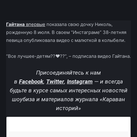
Facebook
X
Telegram
Copy U
Гайтана
впервые
показала свою дочку Николь,
рожденную 8 июля. В своем “Инстаграме” 38-летняя
певица опубликовала видео с малюткой в колыбели.
“Все лучшее-детям??❤️??”, – подписала видео Гайтана.
Присоединяйтесь к нам
в
Facebook
,
Twitter
,
Instagram
—
и всегда
будьте в курсе самых интересных новостей
шоубиза и материалов журнала «Караван
историй»