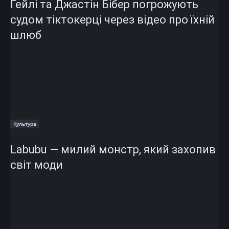
Гейлі та Джастін Бібер погрожують
судом тіктокерці через відео про їхній
шлюб
Культура
Labubu — милий монстр, який захопив
світ моди