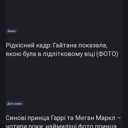
Зірки
Рідкісний кадр: Гайтана показала,
якою була в підлітковому віці (ФОТО)
Діти зірок
Синові принца Гаррі та Меган Маркл –
чотири роки: наймиліші фото принца