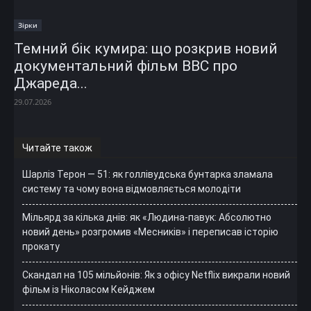
Зірки
Темний бік кумира: що розкрив новий
документальний фільм ВВС про
Джареда...
29.07.2026
Читайте також
Шарліз Терон — 51: як голлівудська бунтарка зламала
систему та чому вона відмовляється молодіти
Мільярд за кілька днів: як «Людина-павук: Абсолютно
новий день» розгромив «Месників» і переписав історію
прокату
Скандал на 105 мільйонів: Як з офісу Netflix викрали новий
фільм із Ніколасом Кейджем