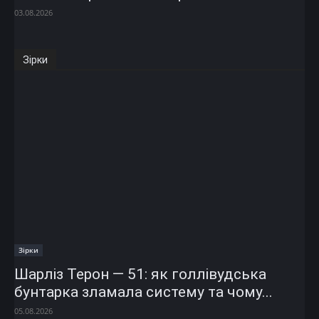
03.08.2026
Зірки
Зірки
Шарліз Терон — 51: як голлівудська
бунтарка зламала систему та чому...
05.08.2026