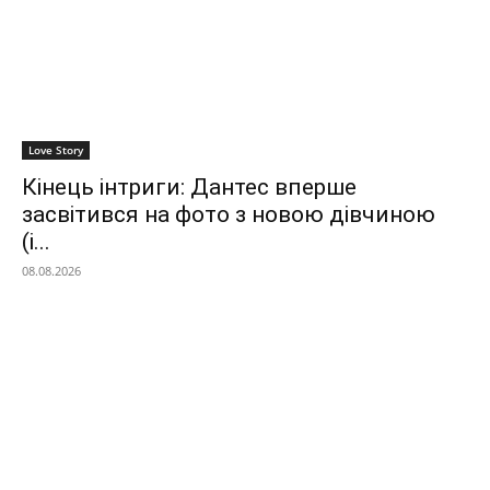
Love Story
Кінець інтриги: Дантес вперше
засвітився на фото з новою дівчиною
(і...
08.08.2026