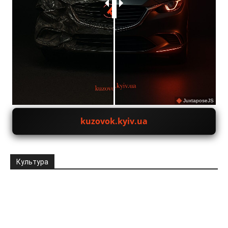
JuxtaposeJS
kuzovok.kyiv.ua
Культура