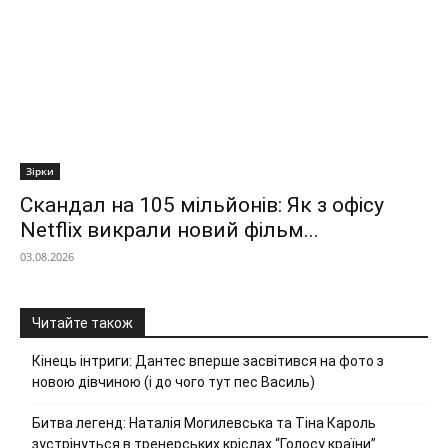
Зірки
Скандал на 105 мільйонів: Як з офісу
Netflix викрали новий фільм...
03.08.2026
Читайте також
Кінець інтриги: Дантес вперше засвітився на фото з
новою дівчиною (і до чого тут пес Василь)
Битва легенд: Наталія Могилевська та Тіна Кароль
зустрінуться в тренерських кріслах “Голосу країни”