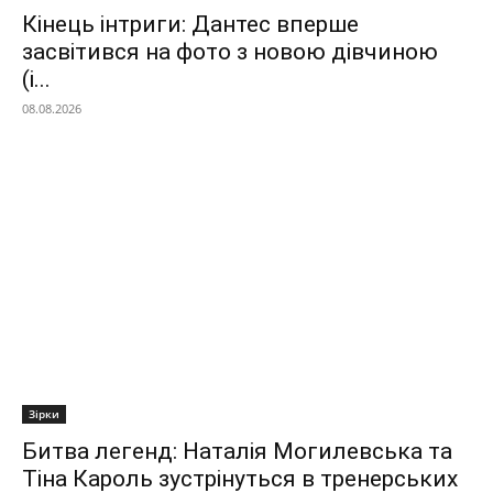
Кінець інтриги: Дантес вперше
засвітився на фото з новою дівчиною
(і...
08.08.2026
Зірки
Битва легенд: Наталія Могилевська та
Тіна Кароль зустрінуться в тренерських