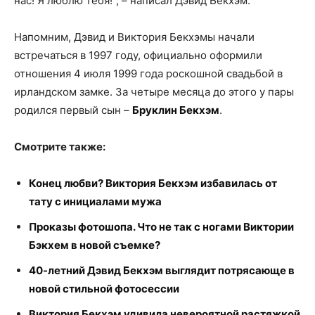
нас! Я люблю тебя!”, – написал Дэвид Бекхэм.
Напомним, Дэвид и Виктория Бекхэмы начали
встречаться в 1997 году, официально оформили
отношения 4 июля 1999 года роскошной свадьбой в
ирландском замке. За четыре месяца до этого у пары
родился первый сын –
Бруклин Бекхэм
.
Смотрите также:
Конец любви? Виктория Бекхэм избавилась от
тату с инициалами мужа
Проказы фотошопа. Что не так с ногами Виктории
Бэкхем в новой съемке?
40-летний Дэвид Бекхэм выглядит потрясающе в
новой стильной фотосессии
Виктория Бекхэм удивила невероятной растяжкой