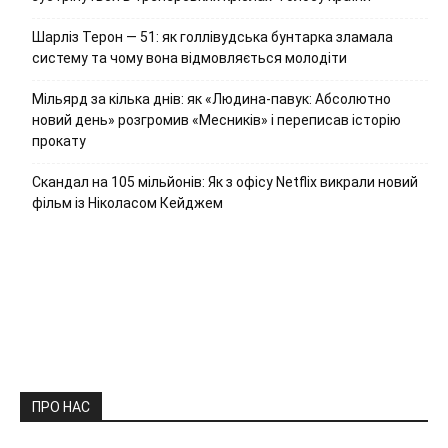
Шарліз Терон — 51: як голлівудська бунтарка зламала
систему та чому вона відмовляється молодіти
Мільярд за кілька днів: як «Людина-павук: Абсолютно
новий день» розгромив «Месників» і переписав історію
прокату
Скандал на 105 мільйонів: Як з офісу Netflix викрали новий
фільм із Ніколасом Кейджем
ПРО НАС