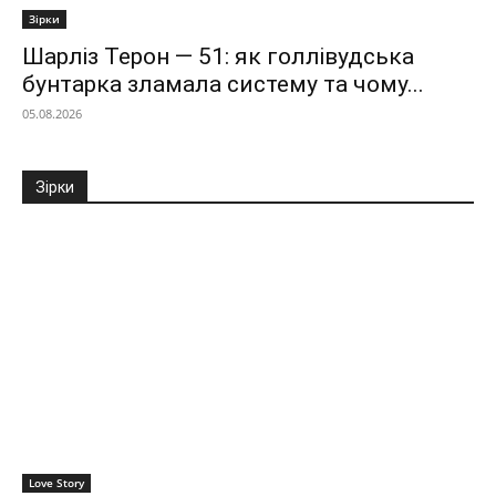
Зірки
Шарліз Терон — 51: як голлівудська
бунтарка зламала систему та чому...
05.08.2026
Зірки
Love Story