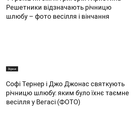
Решетники відзначають річницю
шлюбу – фото весілля і вінчання
Зірки
Софі Тернер і Джо Джонас святкують
річницю шлюбу: яким було їхнє таємне
весілля у Вегасі (ФОТО)