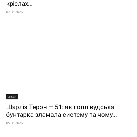
кріслах...
07.08.2026
Зірки
Шарліз Терон — 51: як голлівудська
бунтарка зламала систему та чому...
05.08.2026