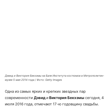
Facebook
X
Telegram
Copy U
Дэвид и Виктория Бекхэмы на Бале Института костюмов в Метрополитен-
музее 5 мая 2014 года / Фото: Getty Images
Одна из самых ярких и крепких звездных пар
современности
Дэвид
и
Виктория Бекхэмы
сегодня, 4
июля 2016 года, отмечают 17-ю годовщину свадьбы.