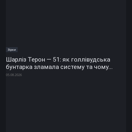
Зірки
Шарліз Терон — 51: як голлівудська
бунтарка зламала систему та чому...
05.08.2026