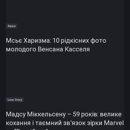
Зірки
Мсьє Харизма: 10 рідкісних фото
молодого Венсана Касселя
Love Story
Мадсу Міккельсену – 59 років: велике
кохання і таємний зв’язок зірки Marvel