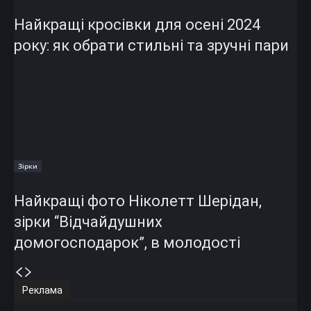
Найкращі кросівки для осені 2024
року: як обрати стильні та зручні пари
Зірки
Найкращі фото Ніколетт Шерідан,
зірки “Відчайдушних
домогосподарок”, в молодості
Реклама