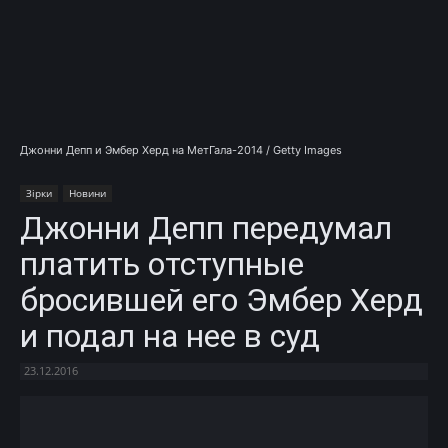
Джонни Депп и Эмбер Херд на МетГала-2014 / Getty Images
Зірки
Новини
Джонни Депп передумал
платить отступные
бросившей его Эмбер Херд
и подал на нее в суд
23.12.2016
Facebook
X
Telegram
Copy U