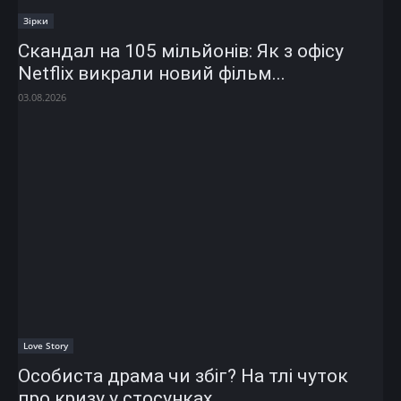
Зірки
Скандал на 105 мільйонів: Як з офісу
Netflix викрали новий фільм...
03.08.2026
Love Story
Особиста драма чи збіг? На тлі чуток
про кризу у стосунках...