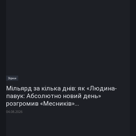
Зірки
Мільярд за кілька днів: як «Людина-
павук: Абсолютно новий день»
розгромив «Месників»...
04.08.2026