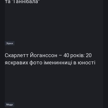
та “Ганнібала”
Зірки
Скарлетт Йоганссон – 40 років: 20
яскравих фото іменинниці в юності
Мода