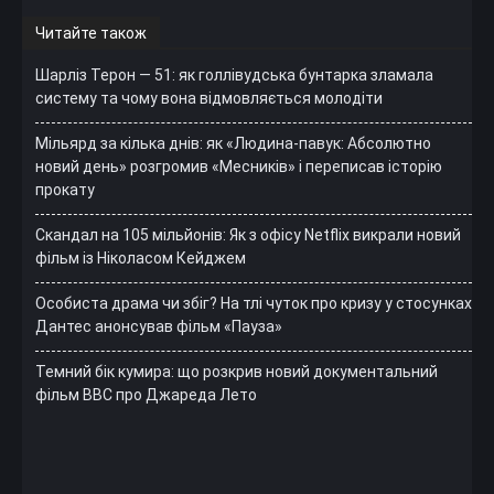
Читайте також
Шарліз Терон — 51: як голлівудська бунтарка зламала
систему та чому вона відмовляється молодіти
Мільярд за кілька днів: як «Людина-павук: Абсолютно
новий день» розгромив «Месників» і переписав історію
прокату
Скандал на 105 мільйонів: Як з офісу Netflix викрали новий
фільм із Ніколасом Кейджем
Особиста драма чи збіг? На тлі чуток про кризу у стосунках
Дантес анонсував фільм «Пауза»
Темний бік кумира: що розкрив новий документальний
фільм ВВС про Джареда Лето