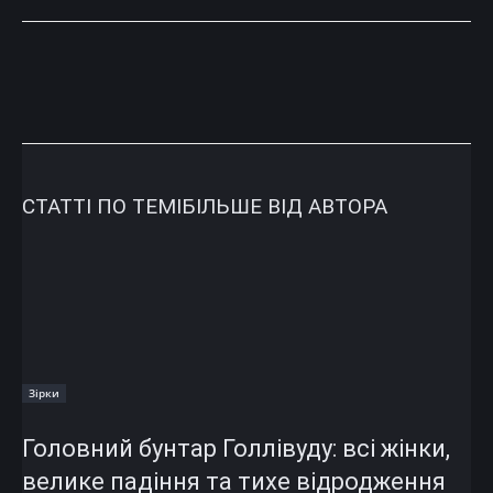
СТАТТІ ПО ТЕМІ
БІЛЬШЕ ВІД АВТОРА
Зірки
Головний бунтар Голлівуду: всі жінки,
велике падіння та тихе відродження