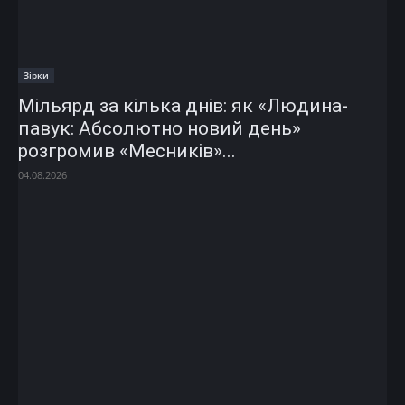
Зірки
Мільярд за кілька днів: як «Людина-
павук: Абсолютно новий день»
розгромив «Месників»...
04.08.2026