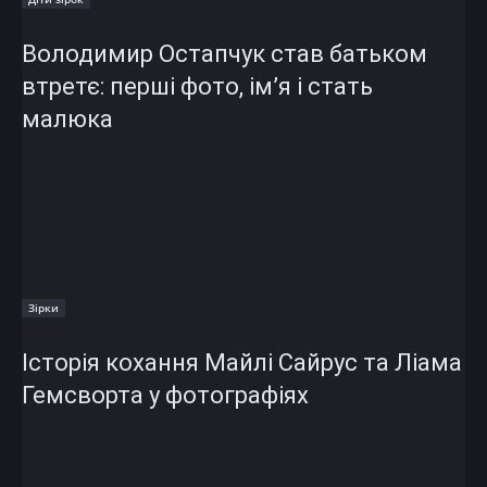
Володимир Остапчук став батьком
втретє: перші фото, ім’я і стать
малюка
Зірки
Історія кохання Майлі Сайрус та Ліама
Гемсворта у фотографіях