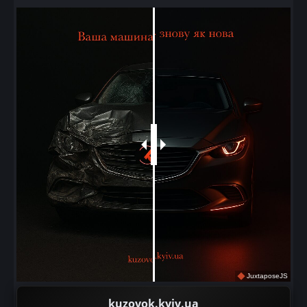
JuxtaposeJS
kuzovok.kyiv.ua