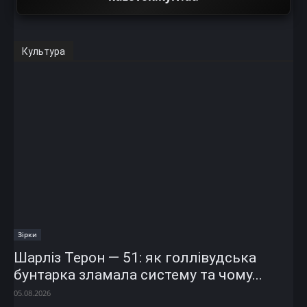
Культура
Зірки
Шарліз Терон — 51: як голлівудська
бунтарка зламала систему та чому...
05.08.2026