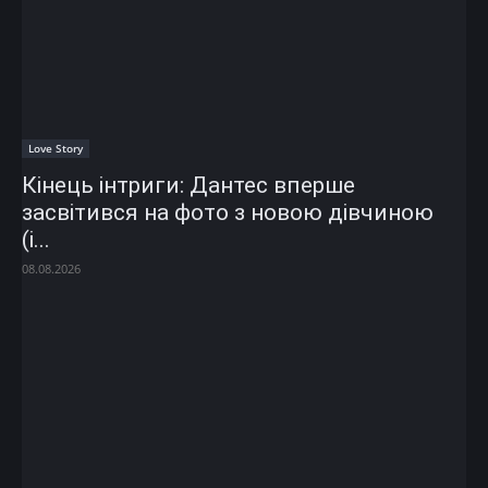
Love Story
Кінець інтриги: Дантес вперше
засвітився на фото з новою дівчиною
(і...
08.08.2026