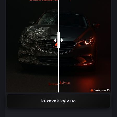
JuxtaposeJS
kuzovok.kyiv.ua