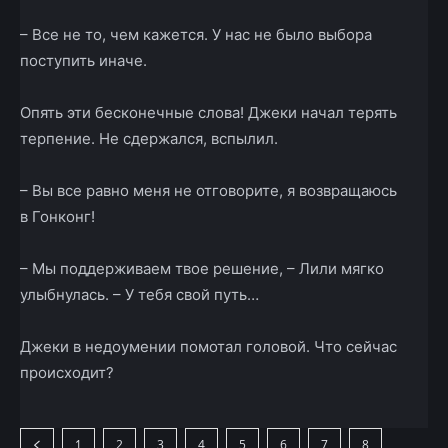
– Все не то, чем кажется. У нас не было выбора
поступить иначе.
Опять эти бесконечные слова! Джеки начал терять
терпение. Не сдержался, вспылил.
– Вы все равно меня не отговорите, я возвращаюсь
в Гонконг!
– Мы поддерживаем твое решение, – Лили мягко
улыбнулась. – У тебя свой путь…
Джеки в недоумении помотал головой. Что сейчас
происходит?
1
2
3
4
5
6
7
8