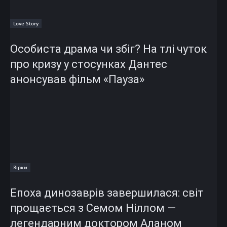
Love Story
Особиста драма чи збіг? На тлі чуток
про кризу у стосунках Дантес
анонсував фільм «Пауза»
Зірки
Епоха динозаврів завершилася: світ
прощається з Семом Ніллом —
легендарним доктором Аланом