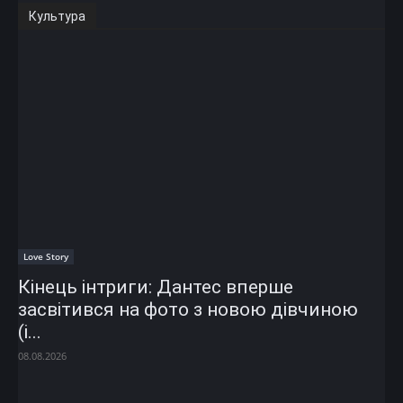
Культура
Love Story
Кінець інтриги: Дантес вперше
засвітився на фото з новою дівчиною
(і...
08.08.2026