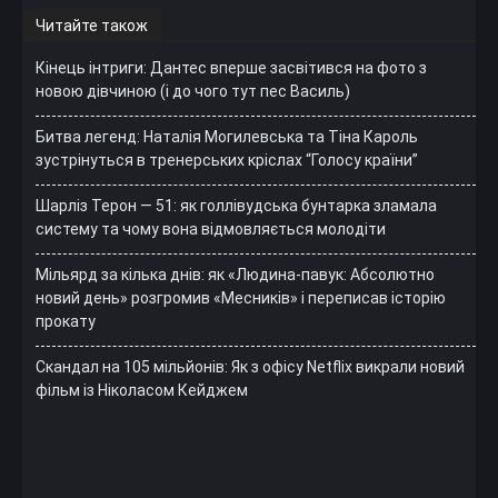
Читайте також
Кінець інтриги: Дантес вперше засвітився на фото з
новою дівчиною (і до чого тут пес Василь)
Битва легенд: Наталія Могилевська та Тіна Кароль
зустрінуться в тренерських кріслах “Голосу країни”
Шарліз Терон — 51: як голлівудська бунтарка зламала
систему та чому вона відмовляється молодіти
Мільярд за кілька днів: як «Людина-павук: Абсолютно
новий день» розгромив «Месників» і переписав історію
прокату
Скандал на 105 мільйонів: Як з офісу Netflix викрали новий
фільм із Ніколасом Кейджем