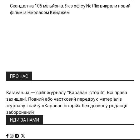
Скандал на 105 мільйонів: Як з офісу Netflix викрали новий
фільм із Ніколасом Кейджем
ПРО НАС
Karavan.ua — сайт журналу "Караван історій". Всі права
захищені. Повний або частковий передрук матеріалів
журналу і сайту «Караван історій» без дозволу редакції
заборонений
ЙДИ ЗА НАМИ