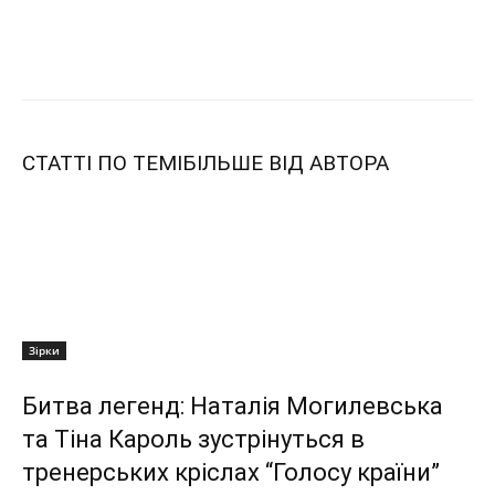
СТАТТІ ПО ТЕМІ
БІЛЬШЕ ВІД АВТОРА
Зірки
Битва легенд: Наталія Могилевська
та Тіна Кароль зустрінуться в
тренерських кріслах “Голосу країни”