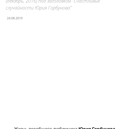
(декабрь, 2016) под заголовком "Счастливые
случайности Юрия Горбунова"
24.08.2019
Facebook
X
Telegram
Copy U
Жизнь всеобщего любимчика
Юрия Горбунова