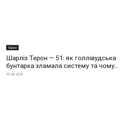
Зірки
Шарліз Терон — 51: як голлівудська
бунтарка зламала систему та чому...
05.08.2026