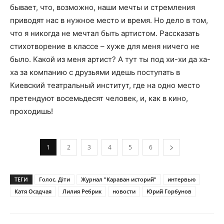
бывает, что, возможно, наши мечты и стремления
приводят нас в нужное место и время. Но дело в том,
что я никогда не мечтал быть артистом. Рассказать
стихотворение в классе – хуже для меня ничего не
было. Какой из меня артист? А тут ты под хи­-хи да ха­-
ха за компанию с друзьями идешь поступать в
Киевский театральный институт, где на одно место
претендуют восемьдесят человек, и, как в кино,
проходишь!
1
2
3
4
5
6
ТЕГИ
Голос. Діти
Журнал "Караван историй"
интервью
Катя Осадчая
Лилия Ребрик
новости
Юрий Горбунов