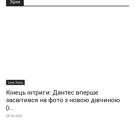
Зірки
Love Story
Кінець інтриги: Дантес вперше
засвітився на фото з новою дівчиною
(і...
08.08.2026