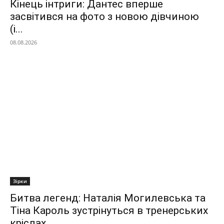
Кінець інтриги: Дантес вперше
засвітився на фото з новою дівчиною
(і...
08.08.2026
Зірки
Битва легенд: Наталія Могилевська та
Тіна Кароль зустрінуться в тренерських
кріслах...