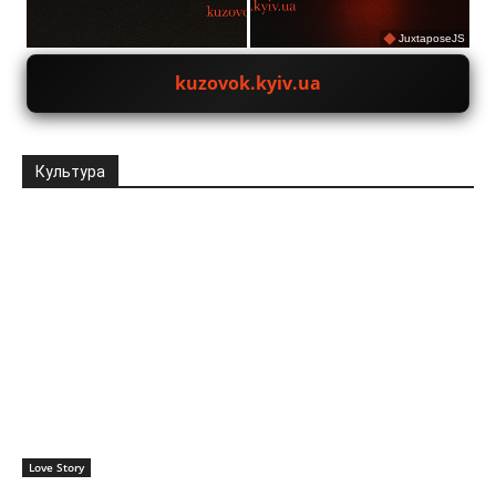
JuxtaposeJS
kuzovok.kyiv.ua
Культура
Love Story