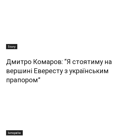
Story
Дмитро Комаров: “Я стоятиму на
вершині Евересту з українським
прапором”
Інтерв'ю