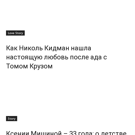
Love Story
Как Николь Кидман нашла
настоящую любовь после ада с
Томом Крузом
Story
Ксении Мишиной – 33 года: о детстве