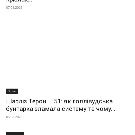
07.08.2026
Зірки
Шарліз Терон — 51: як голлівудська
бунтарка зламала систему та чому...
05.08.2026