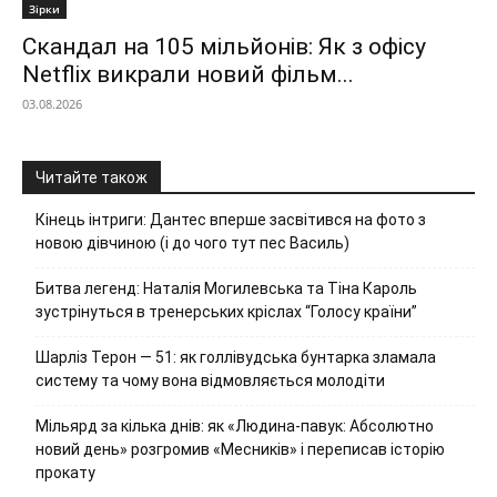
Зірки
Скандал на 105 мільйонів: Як з офісу
Netflix викрали новий фільм...
03.08.2026
Читайте також
Кінець інтриги: Дантес вперше засвітився на фото з
новою дівчиною (і до чого тут пес Василь)
Битва легенд: Наталія Могилевська та Тіна Кароль
зустрінуться в тренерських кріслах “Голосу країни”
Шарліз Терон — 51: як голлівудська бунтарка зламала
систему та чому вона відмовляється молодіти
Мільярд за кілька днів: як «Людина-павук: Абсолютно
новий день» розгромив «Месників» і переписав історію
прокату