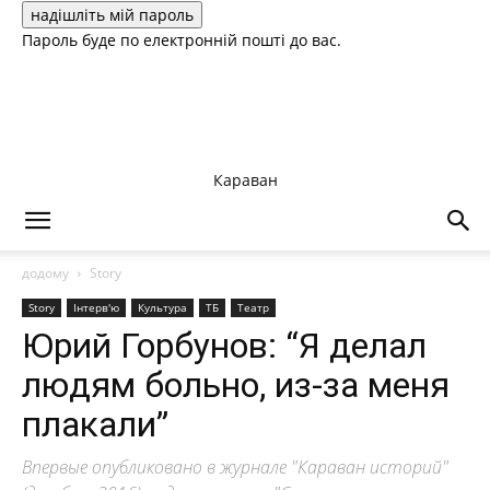
Пароль буде по електронній пошті до вас.
Караван
додому
Story
Story
Інтерв'ю
Культура
ТБ
Театр
Юрий Горбунов: “Я делал
людям больно, из-за меня
плакали”
Впервые опубликовано в журнале "Караван историй"