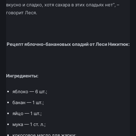
вкусно и сладко, хотя сахара в этих оладьях нет”, –
говорит Леся.
Рецепт яблочно-банановых оладий от Леси Никитюк:
Ингредиенты:
яблоко — 6 шт.;
банан — 1 шт.;
яйцо — 1 шт.;
мука — 1 ст. л.;
кокосовое масло для жарки;