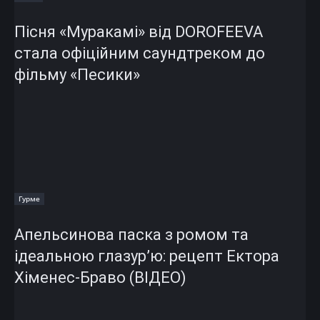
Пісня «Муракамі» від DOROFEEVA
стала офіційним саундтреком до
фільму «Песики»
Гурме
Апельсинова паска з ромом та
ідеальною глазур’ю: рецепт Ектора
Хіменес-Браво (ВІДЕО)