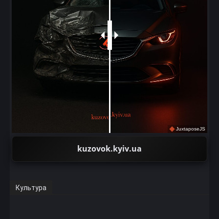
JuxtaposeJS
kuzovok.kyiv.ua
Культура