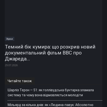
Зірки
Темний бік кумира: що розкрив новий
документальний фільм ВВС про
Джареда...
29.07.2026
Читайте також
Шарліз Терон — 51: як голлівудська бунтарка зламала
систему та чому вона відмовляється молодіти
Мільярд за кілька днів: як «Людина-павук: Абсолютно