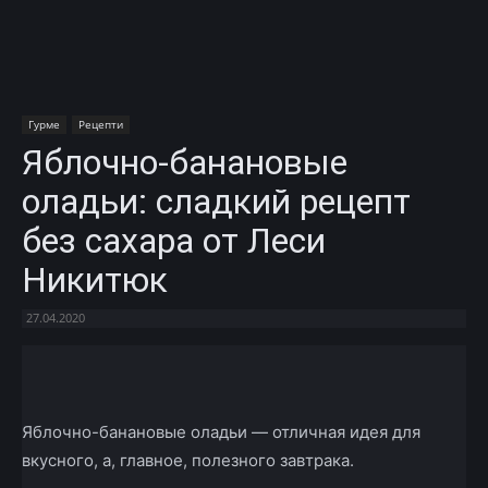
Гурме
Рецепти
Яблочно-банановые
оладьи: сладкий рецепт
без сахара от Леси
Никитюк
27.04.2020
Facebook
X
Telegram
Copy U
Яблочно-банановые оладьи — отличная идея для
вкусного, а, главное, полезного завтрака.