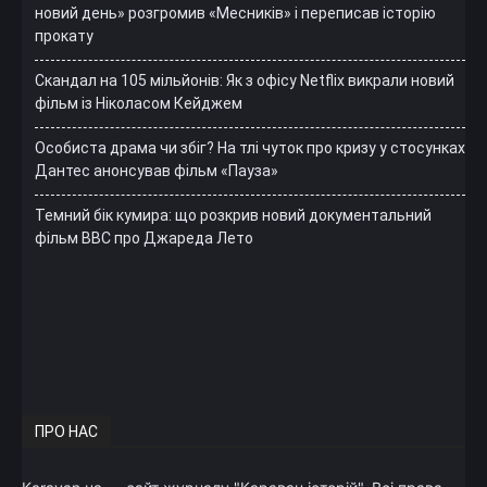
новий день» розгромив «Месників» і переписав історію
прокату
Скандал на 105 мільйонів: Як з офісу Netflix викрали новий
фільм із Ніколасом Кейджем
Особиста драма чи збіг? На тлі чуток про кризу у стосунках
Дантес анонсував фільм «Пауза»
Темний бік кумира: що розкрив новий документальний
фільм ВВС про Джареда Лето
ПРО НАС