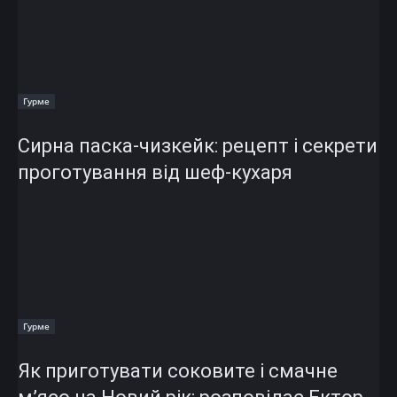
Гурме
Сирна паска-чизкейк: рецепт і секрети
проготування від шеф-кухаря
Гурме
Як приготувати соковите і смачне