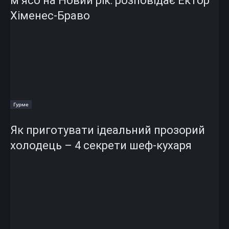
м’ясо на Новий рік: розповідає Ектор
Хіменес-Браво
Гурме
Як приготувати ідеальний прозорий
холодець – 4 секрети шеф-кухаря