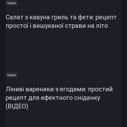
Гурме
Салат з кавуна гриль та фети: рецепт
простої і вишуканої страви на літо
Гурме
Ліниві вареники з ягодами: простий
рецепт для ефектного сніданку
(ВІДЕО)