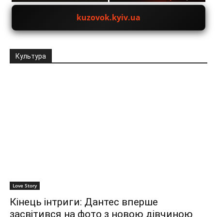
kuzovok.kyiv.ua
Культура
Love Story
Кінець інтриги: Дантес вперше
засвітився на фото з новою дівчиною