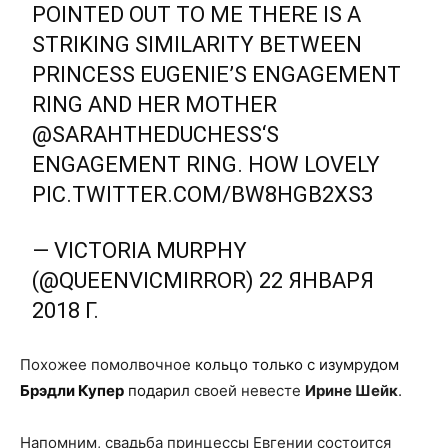
POINTED OUT TO ME THERE IS A
STRIKING SIMILARITY BETWEEN
PRINCESS EUGENIE’S ENGAGEMENT
RING AND HER MOTHER
@SARAHTHEDUCHESS
‘S
ENGAGEMENT RING. HOW LOVELY
PIC.TWITTER.COM/BW8HGB2XS3
— VICTORIA MURPHY
(@QUEENVICMIRROR)
22 ЯНВАРЯ
2018 Г.
Похожее помолвочное
кольцо только с изумрудом
Брэдли Купер
подарил
своей невесте
Ирине Шейк
.
Напомним, свадьба принцессы Евгении состоится