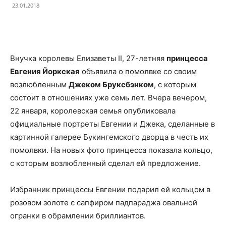
23.01.2018
Facebook
X
Telegram
Copy U
Внучка королевы Елизаветы II, 27-летняя
принцесса
Евгения Йоркская
объявила о помолвке со своим
возлюбленным
Джеком Бруксбэнком
, с которым
состоит в отношениях уже семь лет. Вчера вечером,
22 января, королевская семья опубликовала
официальные портреты Евгении и Джека, сделанные в
картинной галерее Букингемского дворца в честь их
помолвки. На новых фото принцесса показала кольцо,
с которым возлюбленный сделал ей предложение.
Избранник принцессы Евгении подарил ей кольцом в
розовом золоте с сапфиром падпараджа овальной
огранки в обрамлении бриллиантов.