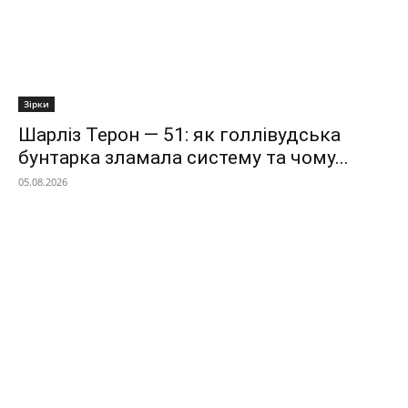
Зірки
Шарліз Терон — 51: як голлівудська
бунтарка зламала систему та чому...
05.08.2026