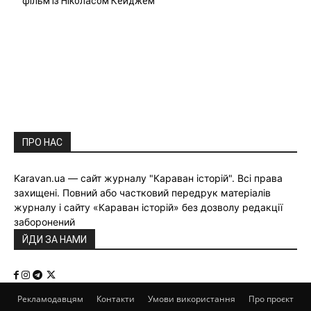
фільм із Ніколасом Кейджем
ПРО НАС
Karavan.ua — сайт журналу "Караван історій". Всі права
захищені. Повний або частковий передрук матеріалів
журналу і сайту «Караван історій» без дозволу редакції
заборонений
ЙДИ ЗА НАМИ
Рекламодавцям
Контакти
Умови використання
Про проєкт