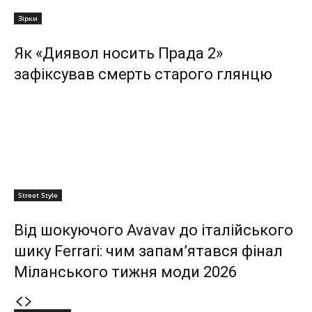
Зірки
Як «Диявол носить Прада 2»
зафіксував смерть старого глянцю
Street Style
Від шокуючого Avavav до італійського
шику Ferrari: чим запам’ятався фінал
Міланського тижня моди 2026