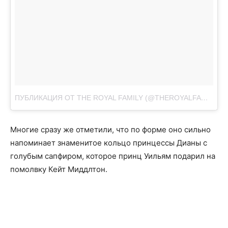
ПУБЛИКАЦИЯ ОТ THE ROYAL FAMILY (@THEROYALFAMILY)
Я
Многие сразу же отметили, что по форме оно сильно
напоминает знаменитое кольцо принцессы Дианы с
голубым сапфиром, которое принц Уильям подарил на
помолвку Кейт Миддлтон.