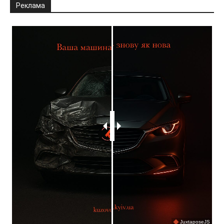
Реклама
JuxtaposeJS