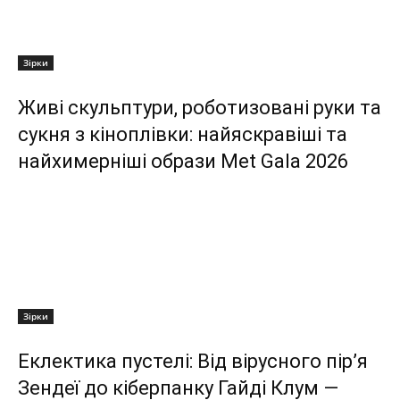
Зірки
Живі скульптури, роботизовані руки та
сукня з кіноплівки: найяскравіші та
найхимерніші образи Met Gala 2026
Зірки
Еклектика пустелі: Від вірусного пір’я
Зендеї до кіберпанку Гайді Клум —