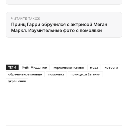
ЧИТАЙТЕ ТАКОЖ
Принц Гарри обручился с актрисой Меган
Маркл. Изумительные фото с помолвки
ТЕГИ
Кейт Миддлтон
королевская семья
мода
новости
обручальное кольцо
помолвка
принцесса Евгения
украшения