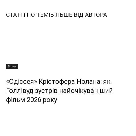
СТАТТІ ПО ТЕМІ
БІЛЬШЕ ВІД АВТОРА
Зірки
«Одіссея» Крістофера Нолана: як
Голлівуд зустрів найочікуваніший
фільм 2026 року