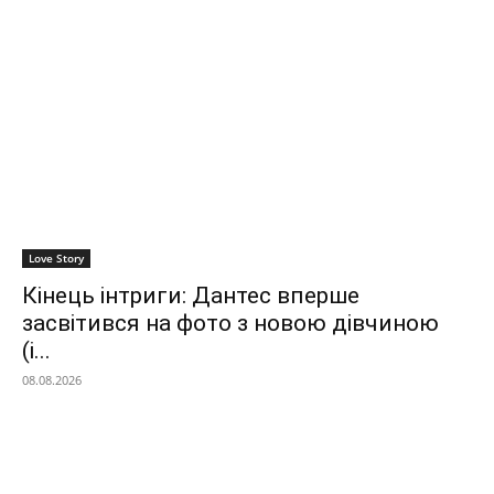
Love Story
Кінець інтриги: Дантес вперше
засвітився на фото з новою дівчиною
(і...
08.08.2026