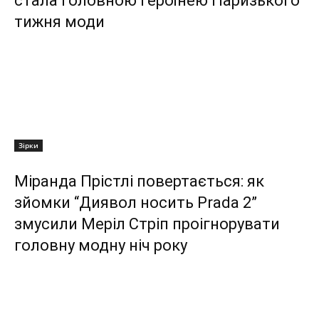
стала головною героїнею Паризького
тижня моди
Зірки
Міранда Прістлі повертається: як
зйомки “Диявол носить Prada 2”
змусили Меріл Стріп проігнорувати
головну модну ніч року