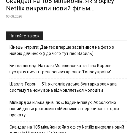
Скандал на 105 мільйонів: Як з офісу
Netflix викрали новий фільм...
03.08.2026
Читайте також
Кінець інтриги: Дантес вперше засвітився на фото з
новою дівчиною (і до чого тут пес Василь)
Битва легенд: Наталія Могилевська та Тіна Кароль
зустрінуться в тренерських кріслах “Голосу країни”
Шарліз Терон — 51: як голлівудська бунтарка зламала
систему та чому вона відмовляється молодіти
Мільярд за кілька днів: як «Людина-павук: Абсолютно
новий день» розгромив «Месників» і переписав історію
прокату
Скандал на 105 мільйонів: Як з офісу Netflix викрали новий