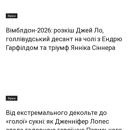
Зірки
Вімблдон-2026: розкіш Джей Ло,
голлівудський десант на чолі з Ендрю
Гарфілдом та тріумф Янніка Сіннера
Зірки
Від екстремального декольте до
«голої» сукні: як Дженніфер Лопес