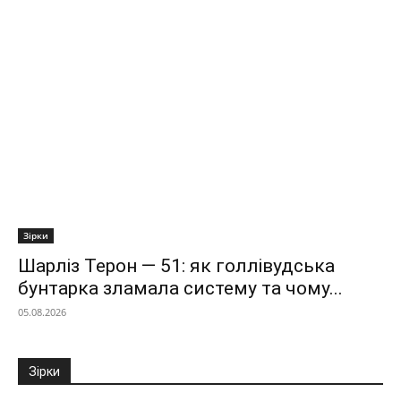
Зірки
Шарліз Терон — 51: як голлівудська
бунтарка зламала систему та чому...
05.08.2026
Зірки