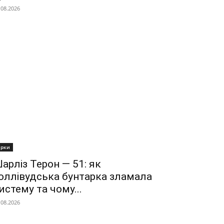
.08.2026
ірки
арліз Терон — 51: як
оллівудська бунтарка зламала
истему та чому...
.08.2026