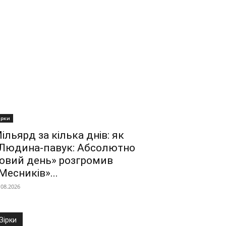
ірки
ільярд за кілька днів: як
Людина-павук: Абсолютно
овий день» розгромив
Месників»...
.08.2026
Зірки