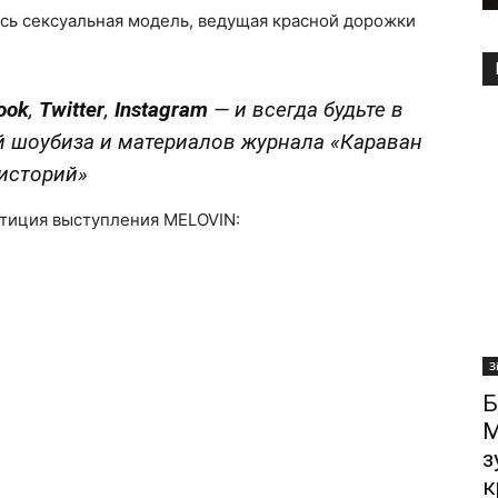
сь сексуальная модель, ведущая красной дорожки
ook
,
Twitter
,
Instagram
—
и всегда будьте в
й шоубиза и материалов журнала «Караван
историй»
етиция выступления MELOVIN:
З
Б
М
з
к