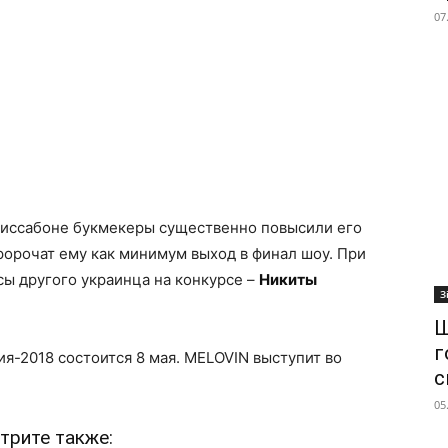
07
Лиссабоне букмекеры существенно повысили его
ророчат ему как минимум выход в финал шоу. При
ы другого украинца на конкурсе –
Никиты
З
Ш
г
-2018 состоится 8 мая. MELOVIN выступит во
с
05
трите также: