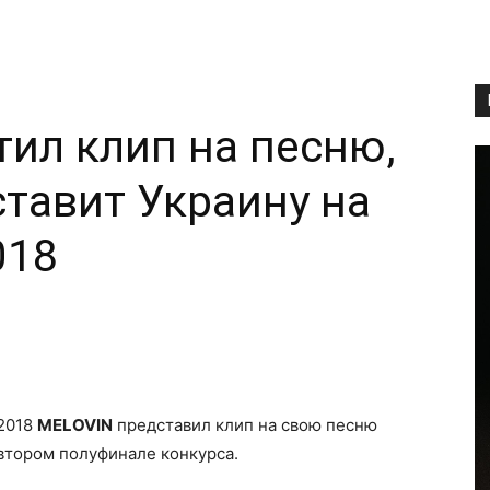
ил клип на песню,
ставит Украину на
018
Copy URL
-2018
MELOVIN
представил клип на свою песню
 втором полуфинале конкурса.