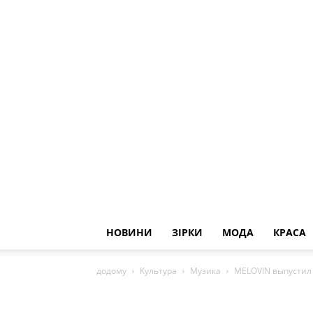
НОВИНИ
ЗІРКИ
МОДА
КРАСА
додому
Культура
Музика
MELOVIN выпустил 