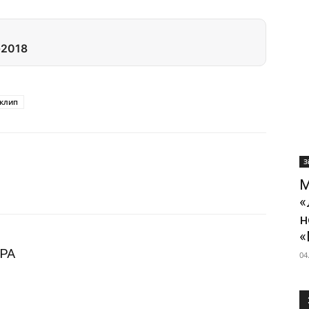
-2018
клип
З
М
«
н
«
РА
04