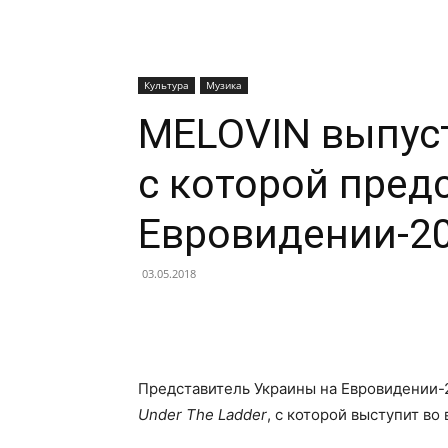
Культура
Музика
MELOVIN выпуст
с которой пред
Евровидении-2
03.05.2018
Facebook
X
Telegram
Представитель Украины на Евровидении
Under The Ladder
, с которой выступит во