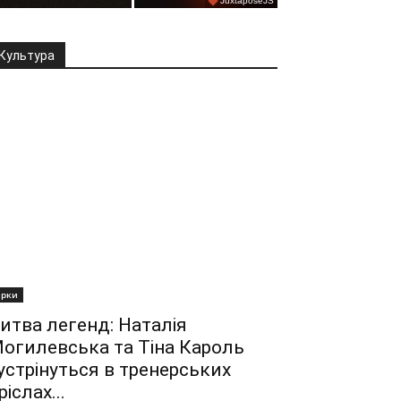
Культура
ірки
итва легенд: Наталія
огилевська та Тіна Кароль
устрінуться в тренерських
ріслах...