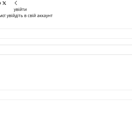
увійти
о! увійдіть в свій аккаунт