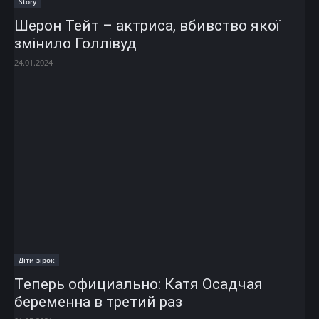
Story
Шерон Тейт – актриса, вбивство якої
змінило Голлівуд
24.01.2024
Діти зірок
Теперь официально: Катя Осадчая
беременна в третий раз