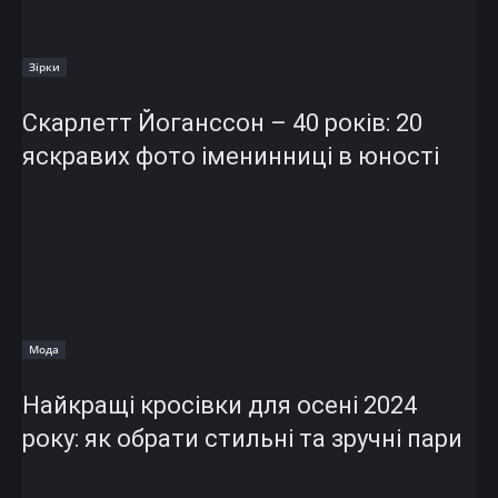
Зірки
Скарлетт Йоганссон – 40 років: 20
яскравих фото іменинниці в юності
Мода
Найкращі кросівки для осені 2024
року: як обрати стильні та зручні пари