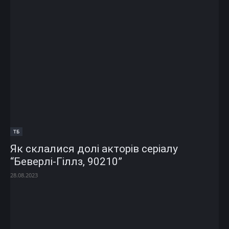
ТБ
Як склалися долі акторів серіалу
“Беверлі-Гіллз, 90210”
28.08.2023