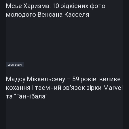
Мсьє Харизма: 10 рідкісних фото
молодого Венсана Касселя
Love Story
Мадсу Міккельсену – 59 років: велике
кохання і таємний зв’язок зірки Marvel
та “Ганнібала”