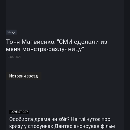
Story
Тоня Матвиенко: “СМИ сделали из
меня монстра-разлучницу”
12.04.2021
Истории звезд
LOVE STORY
Особиста драма чи збіг? На тлі чуток про
кризу у стосунках Дантес анонсував фільм