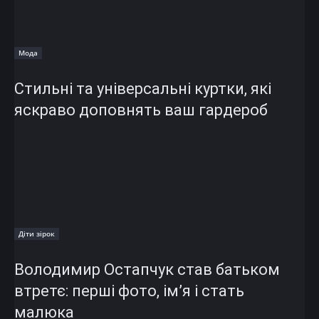
Мода
Стильні та універсальні куртки, які
яскраво доповнять ваш гардероб
Діти зірок
Володимир Остапчук став батьком
втретє: перші фото, ім’я і стать
малюка