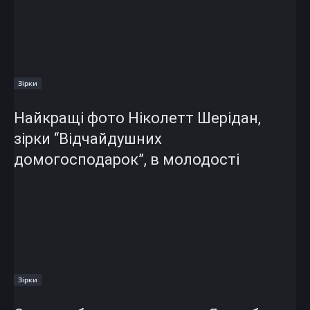
Зірки
Найкращі фото Ніколетт Шерідан,
зірки “Відчайдушних
домогосподарок”, в молодості
Зірки