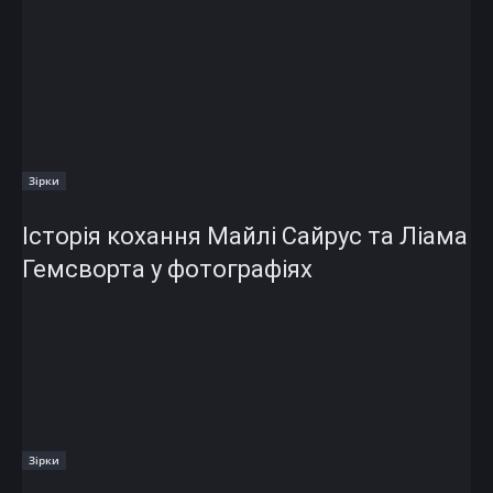
Зірки
Історія кохання Майлі Сайрус та Ліама
Гемсворта у фотографіях
Зірки