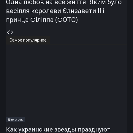
Одна любов на все життя. Яким було
весілля королеви Єлизавети II і
принца Філіппа (ФОТО)
Самое популярное
Діти зірок
Как украинские звезды празднуют