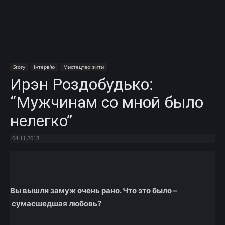
Story
Інтерв'ю
Мистецтво жити
Ирэн Роздобудько:
“Мужчинам со мной было
нелегко”
04.11.2018
Facebook
X
Telegram
Copy U
Вы вышли замуж очень рано. Что это было –
сумасшедшая любовь?