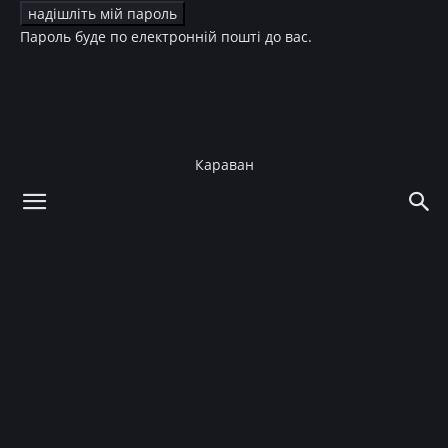
Пароль буде по електронній пошті до вас.
Караван
додому
Story
Інтерв'ю