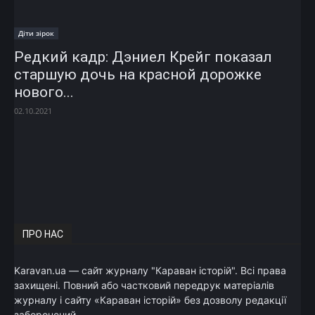
Діти зірок
Редкий кадр: Дэниел Крейг показал
старшую дочь на красной дорожке
нового...
02.10.2021
ПРО НАС
Karavan.ua — сайт журналу "Караван історій". Всі права
захищені. Повний або частковий передрук матеріалів
журналу і сайту «Караван історій» без дозволу редакції
заборонений