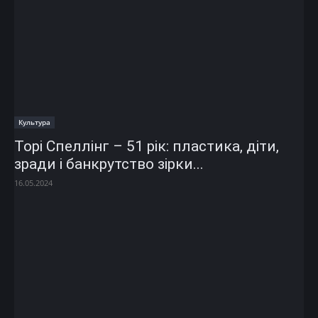
Культура
Торі Спеллінг – 51 рік: пластика, діти,
зради і банкрутство зірки...
16.05.2024