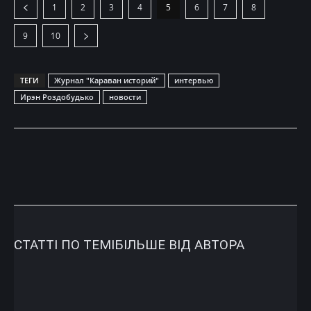
1
2
3
4
5
6
7
8
9
10
ТЕГИ
Журнал "Караван историй"
интервью
Ирэн Роздобудько
новости
СТАТТІ ПО ТЕМІ
БІЛЬШЕ ВІД АВТОРА